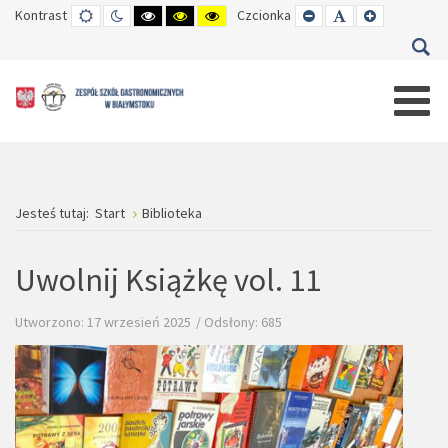
Kontrast
TRYB
TRYB
WYSOKI
WYSOKI
WYSOKI
Czcionka
SET
SET
SET
DOMYŚLNY
DZIENNY
CZARNO-
CZARNO-
ŻÓŁTO-
SMALLER
DEFAULT
LARGER
BIAŁY
ŻÓŁTY
CZARNY
FONT
FONT
FONT
KONTRAST
KONTRAST
KONTRAST
Jesteś tutaj:
Start
Biblioteka
Uwolnij Książkę vol. 11
Utworzono: 17 wrzesień 2025
Odsłony: 685