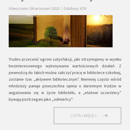
Utworzono: 04 wrzesień 2025
Odsłony: 676
Trudno przecenić ogrom satysfakcji, jaki otrzymujemy w wyniku
bezinteresownego wykonywania wartościowych działań. Z
pewnością do takich można zaliczyć pracę w bibliotece szkolnej,
zostanie tzw. „aktywem bibliotecznym”. Niemniej często wśród
młodzieży panuje powszechna opinia o daremnym trudzie w
angażowaniu się w życie biblioteki, a „etatowi uczestnicy”
bywają postrzegani jako „odmieńcy”.
CZYTAJ WIĘCEJ...