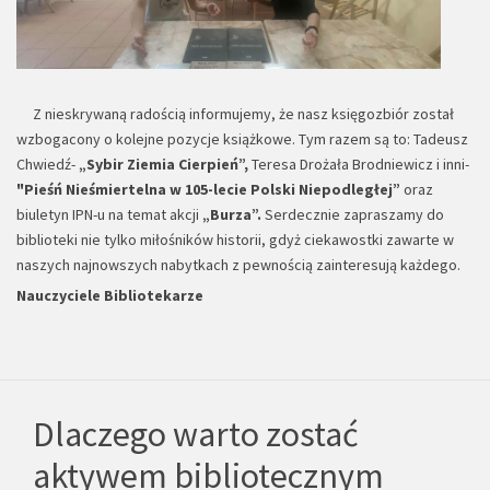
Z nieskrywaną radością informujemy, że nasz księgozbiór został
wzbogacony o kolejne pozycje książkowe. Tym razem są to: Tadeusz
Chwiedź-
„Sybir Ziemia Cierpień”,
Teresa Drożała Brodniewicz i inni-
"Pieśń Nieśmiertelna w 105-lecie Polski Niepodległej”
oraz
biuletyn IPN-u na temat akcji
„Burza”.
Serdecznie zapraszamy do
biblioteki nie tylko miłośników historii, gdyż ciekawostki zawarte w
naszych najnowszych nabytkach z pewnością zainteresują każdego.
Nauczyciele Bibliotekarze
Dlaczego warto zostać
aktywem bibliotecznym