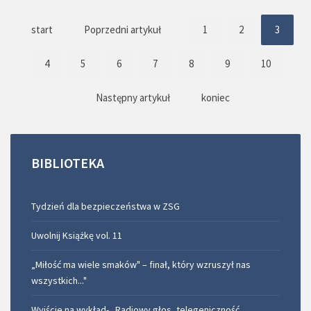
start
Poprzedni artykuł
1
2
3
4
5
6
7
8
9
10
Następny artykuł
koniec
BIBLIOTEKA
Tydzień dla bezpieczeństwa w ZSG
Uwolnij Książkę vol. 11
„Miłość ma wiele smaków" – finał, który wzruszył nas
wszystkich..."
Wyjście na wykład- „Radiowy głos, telegeniczność,