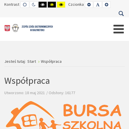
Kontrast
TRYB
TRYB
WYSOKI
WYSOKI
WYSOKI
Czcionka
SET
SET
SET
DOMYŚLNY
DZIENNY
CZARNO-
CZARNO-
ŻÓŁTO-
SMALLER
DEFAULT
LARGER
BIAŁY
ŻÓŁTY
CZARNY
FONT
FONT
FONT
KONTRAST
KONTRAST
KONTRAST
Jesteś tutaj:
Start
Współpraca
Współpraca
Utworzono: 18 maj 2021
Odsłony: 16177