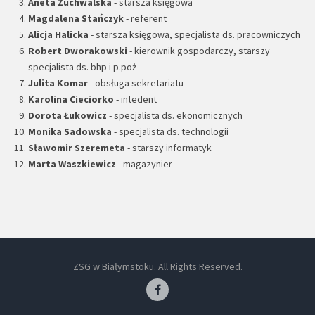
Aneta Zuchwalska
- starsza księgowa
Magdalena Stańczyk
- referent
Alicja Halicka
- starsza księgowa, specjalista ds. pracowniczych
Robert Dworakowski
- kierownik gospodarczy, starszy
specjalista ds. bhp i p.poż
Julita Komar
- obsługa sekretariatu
Karolina Cieciorko
- intedent
Dorota Łukowicz
- specjalista ds. ekonomicznych
Monika Sadowska
- specjalista ds. technologii
Sławomir Szeremeta
- starszy informatyk
Marta Waszkiewicz
- magazynier
ZSG w Białymstoku. All Rights Reserved.