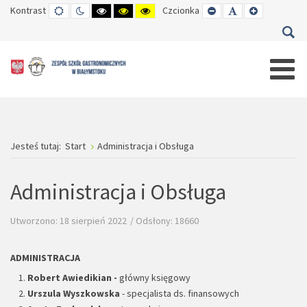
Kontrast
TRYB
TRYB
WYSOKI
WYSOKI
WYSOKI
Czcionka
SET
SET
SET
DOMYŚLNY
DZIENNY
CZARNO-
CZARNO-
ŻÓŁTO-
SMALLER
DEFAULT
LARGER
BIAŁY
ŻÓŁTY
CZARNY
FONT
FONT
FONT
KONTRAST
KONTRAST
KONTRAST
Jesteś tutaj:
Start
Administracja i Obsługa
Administracja i Obsługa
Utworzono: 18 sierpień 2022
Odsłony: 18660
ADMINISTRACJA
Robert Awiedikian
-
główny księgowy
Urszula Wyszkowska
- specjalista ds. finansowych