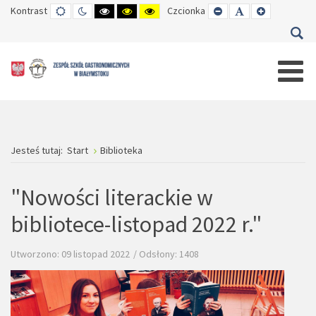
Kontrast
TRYB
TRYB
WYSOKI
WYSOKI
WYSOKI
Czcionka
SET
SET
SET
DOMYŚLNY
DZIENNY
CZARNO-
CZARNO-
ŻÓŁTO-
SMALLER
DEFAULT
LARGER
BIAŁY
ŻÓŁTY
CZARNY
FONT
FONT
FONT
KONTRAST
KONTRAST
KONTRAST
Jesteś tutaj:
Start
Biblioteka
"Nowości literackie w
bibliotece-listopad 2022 r."
Utworzono: 09 listopad 2022
Odsłony: 1408