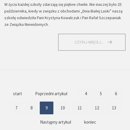
W życiu każdej szkoły zdarzają się piękne chwile. Nie inaczej było 25
października, kiedy w związku z obchodami „Dnia Białej Laski” naszą
szkołę odwiedziła Pani Krystyna Kowalczuk i Pan Rafał Szczepaniak
ze Związku Niewidomych.
CZYTAJ WIĘCEJ...
start
Poprzedni artykuł
4
5
6
7
8
9
10
11
12
13
Następny artykuł
koniec