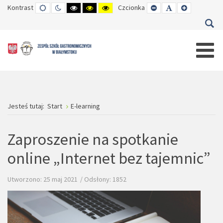
Kontrast
TRYB
TRYB
WYSOKI
WYSOKI
WYSOKI
Czcionka
SET
SET
SET
DOMYŚLNY
DZIENNY
CZARNO-
CZARNO-
ŻÓŁTO-
SMALLER
DEFAULT
LARGER
BIAŁY
ŻÓŁTY
CZARNY
FONT
FONT
FONT
KONTRAST
KONTRAST
KONTRAST
Jesteś tutaj:
Start
E-learning
Zaproszenie na spotkanie
online „Internet bez tajemnic”
Utworzono: 25 maj 2021
Odsłony: 1852