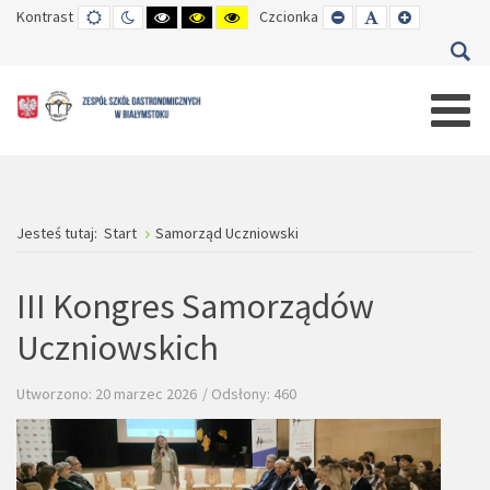
Kontrast
TRYB
TRYB
WYSOKI
WYSOKI
WYSOKI
Czcionka
SET
SET
SET
DOMYŚLNY
DZIENNY
CZARNO-
CZARNO-
ŻÓŁTO-
SMALLER
DEFAULT
LARGER
BIAŁY
ŻÓŁTY
CZARNY
FONT
FONT
FONT
KONTRAST
KONTRAST
KONTRAST
Jesteś tutaj:
Start
Samorząd Uczniowski
III Kongres Samorządów
Uczniowskich
Utworzono: 20 marzec 2026
Odsłony: 460