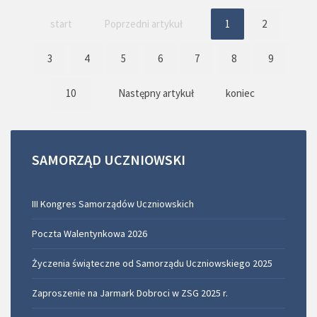
start
Poprzedni artykuł
1
2
3
4
5
6
7
8
9
10
Następny artykuł
koniec
SAMORZĄD
UCZNIOWSKI
III Kongres Samorządów Uczniowskich
Poczta Walentynkowa 2026
Życzenia świąteczne od Samorządu Uczniowskiego 2025
Zaproszenie na Jarmark Dobroci w ZSG 2025 r.