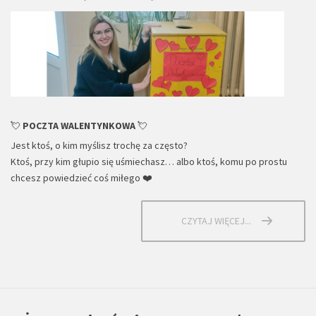
💘
POCZTA WALENTYNKOWA
💘
Jest ktoś, o kim myślisz trochę za często?
Ktoś, przy kim głupio się uśmiechasz… albo ktoś, komu po prostu
chcesz powiedzieć coś miłego ❤️
CZYTAJ WIĘCEJ...