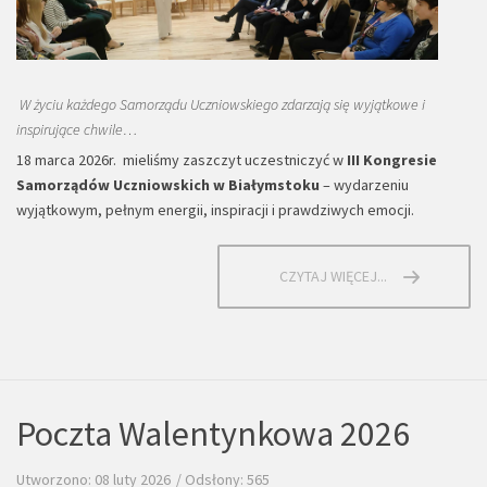
W życiu każdego Samorządu Uczniowskiego zdarzają się wyjątkowe i
inspirujące chwile…
18 marca 2026r. mieliśmy zaszczyt uczestniczyć w
III Kongresie
Samorządów Uczniowskich w Białymstoku
– wydarzeniu
wyjątkowym, pełnym energii, inspiracji i prawdziwych emocji.
CZYTAJ WIĘCEJ...
Poczta Walentynkowa 2026
Utworzono: 08 luty 2026
Odsłony: 565