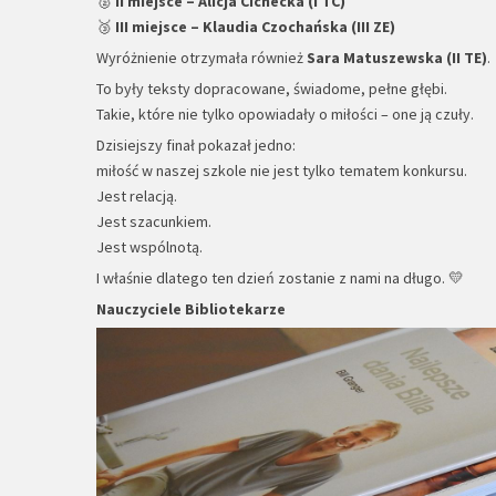
🥈
II miejsce – Alicja Cichecka (I TC)
🥉
III miejsce – Klaudia Czochańska (III ZE)
Wyróżnienie otrzymała również
Sara Matuszewska (II TE)
.
To były teksty dopracowane, świadome, pełne głębi.
Takie, które nie tylko opowiadały o miłości – one ją czuły.
Dzisiejszy finał pokazał jedno:
miłość w naszej szkole nie jest tylko tematem konkursu.
Jest relacją.
Jest szacunkiem.
Jest wspólnotą.
I właśnie dlatego ten dzień zostanie z nami na długo. 💛
Nauczyciele Bibliotekarze