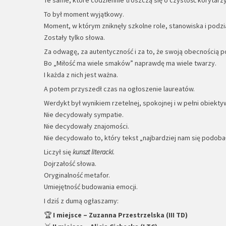
To był moment wyjątkowy.
Moment, w którym zniknęły szkolne role, stanowiska i podzi
Zostały tylko słowa.
Za odwagę, za autentyczność i za to, że swoją obecnością 
Bo „Miłość ma wiele smaków” naprawdę ma wiele twarzy.
I każda z nich jest ważna.
A potem przyszedł czas na ogłoszenie laureatów.
Werdykt był wynikiem rzetelnej, spokojnej i w pełni obiekty
Nie decydowały sympatie.
Nie decydowały znajomości.
Nie decydowało to, który tekst „najbardziej nam się podobał
Liczył się
kunszt literacki.
Dojrzałość słowa.
Oryginalność metafor.
Umiejętność budowania emocji.
I dziś z dumą ogłaszamy:
🏆
I miejsce – Zuzanna Przestrzelska (III TD)