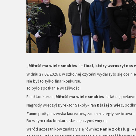
„Miłość ma wiele smaków” – finał, który wzruszył nas
W dniu 27.02.2026 r. w szkolnej czytelni wydarzyło się coś n
Nie był to tylko finał konkursu.
To było spotkanie wrażliwości.
Finał konkursu
„Miłość ma wiele smaków”
stał się piękny
Nagrody wręczył Dyrektor Szkoły- Pan
Błażej Siwiec
,
podkre
Zanim padły nazwiska laureatów, zanim rozległy się brawa –
Bo w tym roku konkurs stał się czymś więcej.
Wśród uczestników znalazły się również
Panie z obsługi –
Te same, które codziennie troszczą się o czystość korytarzy