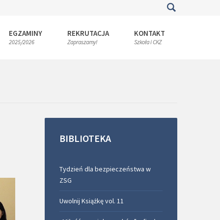
EGZAMINY
REKRUTACJA
KONTAKT
2025/2026
Zapraszamy!
Szkoła i CKZ
BIBLIOTEKA
Tydzień dla bezpieczeństwa w
ZSG
Uwolnij Książkę vol. 11