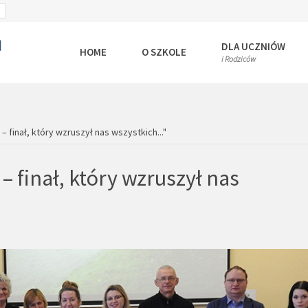
SET
ULT
LARGER
T
FONT
DLA UCZNIÓW
HOME
O SZKOLE
i Rodziców
 finał, który wzruszył nas wszystkich..."
 finał, który wzruszył nas