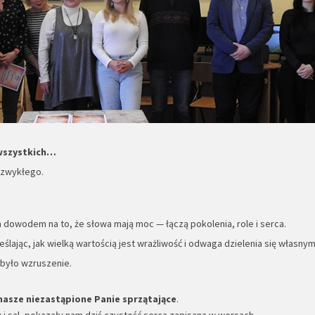
 wszystkich…
iezwykłego.
m dowodem na to, że słowa mają moc — łączą pokolenia, role i serca.
ślając, jak wielką wartością jest wrażliwość i odwaga dzielenia się własnym
 było wzruszenie.
 nasze niezastąpione Panie sprzątające
.
 i sal, pokazały nam dziś czystość serca zapisaną w wersach.