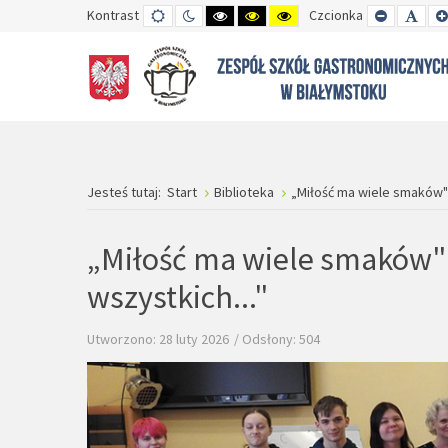
Kontrast
TRYB
TRYB
WYSOKI
WYSOKI
WYSOKI
Czcionka
SET
SET
DOMYŚLNY
DZIENNY
CZARNO-
CZARNO-
ŻÓŁTO-
SMALLER
DEFA
BIAŁY
ŻÓŁTY
CZARNY
FONT
FON
KONTRAST
KONTRAST
KONTRAST
Jesteś tutaj:
Start
Biblioteka
„Miłość ma wiele smaków" –
„Miłość ma wiele smaków" –
wszystkich..."
Utworzono: 28 luty 2026
Odsłony: 504