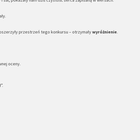
ały.
poszerzyły przestrzeń tego konkursu – otrzymały
wyróżnienie
.
wnej oceny.
”.