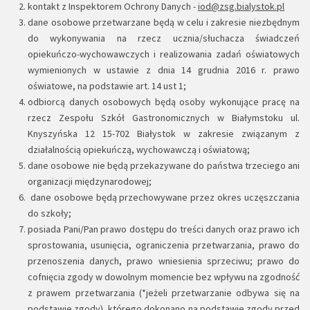
kontakt z Inspektorem Ochrony Danych -
iod@zsg.bialystok.pl
dane osobowe przetwarzane będą w celu i zakresie niezbędnym
do wykonywania na rzecz ucznia/słuchacza świadczeń
opiekuńczo-wychowawczych i realizowania zadań oświatowych
wymienionych w ustawie z dnia 14 grudnia 2016 r. prawo
oświatowe, na podstawie art. 14 ust 1;
odbiorcą danych osobowych będą osoby wykonujące pracę na
rzecz Zespołu Szkół Gastronomicznych w Białymstoku ul.
Knyszyńska 12 15-702 Białystok w zakresie związanym z
działalnością opiekuńczą, wychowawczą i oświatową;
dane osobowe nie będą przekazywane do państwa trzeciego ani
organizacji międzynarodowej;
dane osobowe będą przechowywane przez okres uczęszczania
do szkoły;
posiada Pani/Pan prawo dostępu do treści danych oraz prawo ich
sprostowania, usunięcia, ograniczenia przetwarzania, prawo do
przenoszenia danych, prawo wniesienia sprzeciwu; prawo do
cofnięcia zgody w dowolnym momencie bez wpływu na zgodność
z prawem przetwarzania (*jeżeli przetwarzanie odbywa się na
podstawie zgody), którego dokonano na podstawie zgody przed