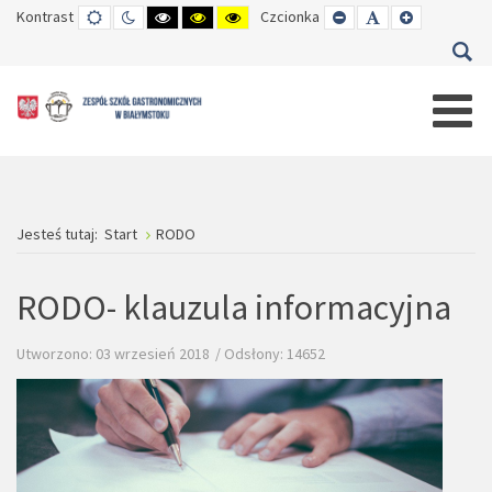
Kontrast
TRYB
TRYB
WYSOKI
WYSOKI
WYSOKI
Czcionka
SET
SET
SET
DOMYŚLNY
DZIENNY
CZARNO-
CZARNO-
ŻÓŁTO-
SMALLER
DEFAULT
LARGER
BIAŁY
ŻÓŁTY
CZARNY
FONT
FONT
FONT
KONTRAST
KONTRAST
KONTRAST
Jesteś tutaj:
Start
RODO
RODO- klauzula informacyjna
Utworzono: 03 wrzesień 2018
Odsłony: 14652