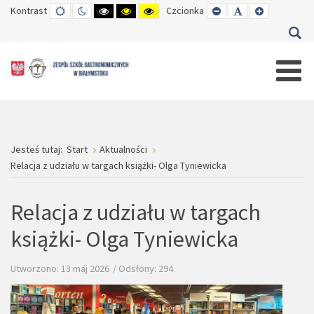
Kontrast
TRYB
TRYB
WYSOKI
WYSOKI
WYSOKI
Czcionka
SET
SET
SET
DOMYŚLNY
DZIENNY
CZARNO-
CZARNO-
ŻÓŁTO-
SMALLER
DEFAULT
LARGER
BIAŁY
ŻÓŁTY
CZARNY
FONT
FONT
FONT
KONTRAST
KONTRAST
KONTRAST
Jesteś tutaj:
Start
Aktualności
Relacja z udziału w targach książki- Olga Tyniewicka
Relacja z udziału w targach
książki- Olga Tyniewicka
Utworzono: 13 maj 2026
Odsłony: 294