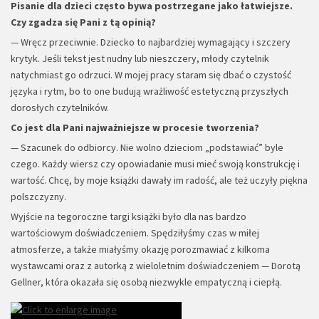
Pisanie dla dzieci często bywa postrzegane jako łatwiejsze.
Czy zgadza się Pani z tą opinią?
— Wręcz przeciwnie. Dziecko to najbardziej wymagający i szczery
krytyk. Jeśli tekst jest nudny lub nieszczery, młody czytelnik
natychmiast go odrzuci. W mojej pracy staram się dbać o czystość
języka i rytm, bo to one budują wrażliwość estetyczną przyszłych
dorosłych czytelników.
Co jest dla Pani najważniejsze w procesie tworzenia?
— Szacunek do odbiorcy. Nie wolno dzieciom „podstawiać” byle
czego. Każdy wiersz czy opowiadanie musi mieć swoją konstrukcję i
wartość. Chcę, by moje książki dawały im radość, ale też uczyły piękna
polszczyzny.
Wyjście na tegoroczne targi książki było dla nas bardzo
wartościowym doświadczeniem. Spędziłyśmy czas w miłej
atmosferze, a także miałyśmy okazję porozmawiać z kilkoma
wystawcami oraz z autorką z wieloletnim doświadczeniem — Dorotą
Gellner, która okazała się osobą niezwykle empatyczną i ciepłą.