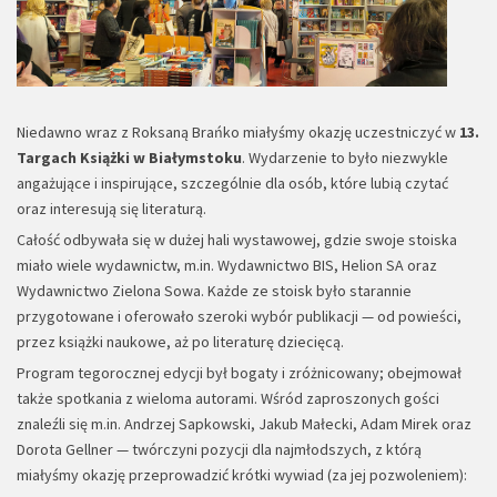
Niedawno wraz z Roksaną Brańko miałyśmy okazję uczestniczyć w
13.
Targach Książki w Białymstoku
. Wydarzenie to było niezwykle
angażujące i inspirujące, szczególnie dla osób, które lubią czytać
oraz interesują się literaturą.
Całość odbywała się w dużej hali wystawowej, gdzie swoje stoiska
miało wiele wydawnictw, m.in. Wydawnictwo BIS, Helion SA oraz
Wydawnictwo Zielona Sowa. Każde ze stoisk było starannie
przygotowane i oferowało szeroki wybór publikacji — od powieści,
przez książki naukowe, aż po literaturę dziecięcą.
Program tegorocznej edycji był bogaty i zróżnicowany; obejmował
także spotkania z wieloma autorami. Wśród zaproszonych gości
znaleźli się m.in. Andrzej Sapkowski, Jakub Małecki, Adam Mirek oraz
Dorota Gellner — twórczyni pozycji dla najmłodszych, z którą
miałyśmy okazję przeprowadzić krótki wywiad (za jej pozwoleniem):