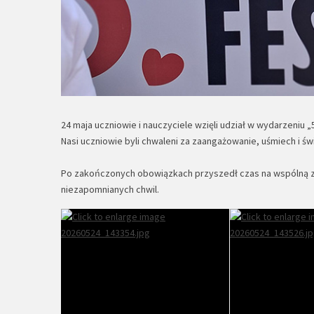
24 maja uczniowie i nauczyciele wzięli udział w wydarzeniu 
Nasi uczniowie byli chwaleni za zaangażowanie, uśmiech i ś
Po zakończonych obowiązkach przyszedł czas na wspólną zab
niezapomnianych chwil.