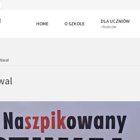
SET
ULT
LARGER
T
FONT
DLA UCZNIÓW
HOME
O SZKOLE
i Rodziców
tiwal
wal