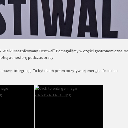
„5. Wielki Naszpikowany Festiwal”. Pomagaliśmy w części gastronomicznej w
wietną atmosferę podczas pracy.
awę i integrację. To był dzień pełen pozytywnej energii, uśmiechu i