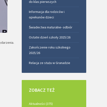
do klas pierwszych
Informacja dla rodziców i
opiekunów dzieci
Świadectwa maturalne- odbiór
Ostatni dzień szkoły 2025/26
ydarzenia.
Zakończenie roku szkolnego
2025/26
Relacja ze stażu w Granadzie
ZOBACZ
TEŻ
Aktualności (375)