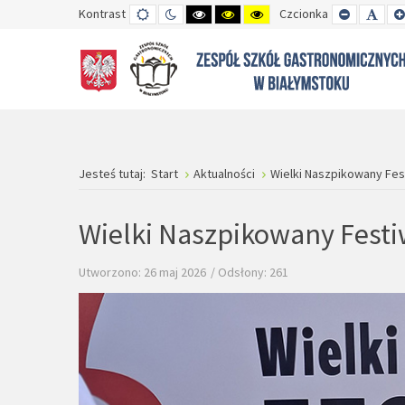
Kontrast
TRYB
TRYB
WYSOKI
WYSOKI
WYSOKI
Czcionka
SET
SET
DOMYŚLNY
DZIENNY
CZARNO-
CZARNO-
ŻÓŁTO-
SMALLER
DEFA
BIAŁY
ŻÓŁTY
CZARNY
FONT
FON
KONTRAST
KONTRAST
KONTRAST
Jesteś tutaj:
Start
Aktualności
Wielki Naszpikowany Fes
Wielki Naszpikowany Festi
Utworzono: 26 maj 2026
Odsłony: 261