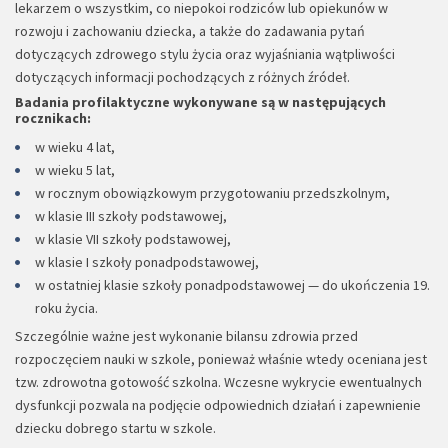
lekarzem o wszystkim, co niepokoi rodziców lub opiekunów w
rozwoju i zachowaniu dziecka, a także do zadawania pytań
dotyczących zdrowego stylu życia oraz wyjaśniania wątpliwości
dotyczących informacji pochodzących z różnych źródeł.
Badania profilaktyczne wykonywane są w następujących
rocznikach:
w wieku 4 lat,
w wieku 5 lat,
w rocznym obowiązkowym przygotowaniu przedszkolnym,
w klasie III szkoły podstawowej,
w klasie VII szkoły podstawowej,
w klasie I szkoły ponadpodstawowej,
w ostatniej klasie szkoły ponadpodstawowej — do ukończenia 19.
roku życia.
Szczególnie ważne jest wykonanie bilansu zdrowia przed
rozpoczęciem nauki w szkole, ponieważ właśnie wtedy oceniana jest
tzw. zdrowotna gotowość szkolna. Wczesne wykrycie ewentualnych
dysfunkcji pozwala na podjęcie odpowiednich działań i zapewnienie
dziecku dobrego startu w szkole.