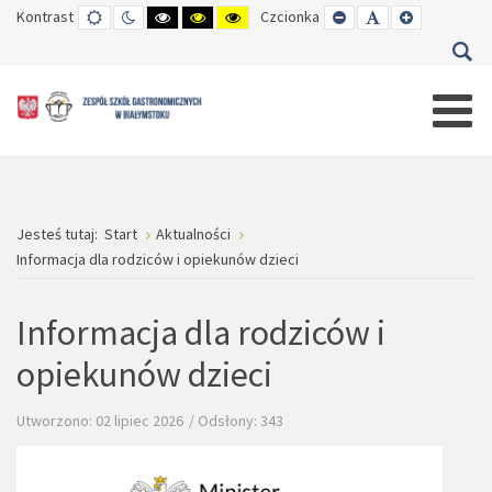
Kontrast
TRYB
TRYB
WYSOKI
WYSOKI
WYSOKI
Czcionka
SET
SET
SET
DOMYŚLNY
DZIENNY
CZARNO-
CZARNO-
ŻÓŁTO-
SMALLER
DEFAULT
LARGER
BIAŁY
ŻÓŁTY
CZARNY
FONT
FONT
FONT
KONTRAST
KONTRAST
KONTRAST
Jesteś tutaj:
Start
Aktualności
Informacja dla rodziców i opiekunów dzieci
Informacja dla rodziców i
opiekunów dzieci
Utworzono: 02 lipiec 2026
Odsłony: 343