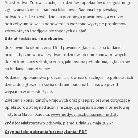
Ministerstwo Zdrowia zachęca rodziców i opiekunów do regularnego
zgłaszania dzieci na badania bilansowe. Badania te pozwalają
potwierdzić, że rozwój dziecka przebiega prawidłowo, a w razie
potrzeby umożliwiają odpowiednio wczesne wykrycie problemów
zdrowotnych i podjęcie niezbędnych działań.
Udział rodziców i opiekunów
Uczniowie do ukończenia 16 lat powinni zgłaszać się na badanie
profilaktyczne w towarzystwie rodziców lub opiekunów prawnych.
Uczeń kończący szkołę średnią, jako osoba pełnoletnia, zgłasza się
na badanie samodzielnie.
Rodzice i opiekunowie proszeni są również o zachęcanie pełnoletnich
dzieci do zgłoszenia się na ostatnie badanie bilansowe przed
wejściem w dorosłe życie.
Zalecenia konsultantów krajowych oraz przepisy prawne dotyczące
opieki zdrowotnej nad uczniami znajdują się na stronie internetowej
Instytutu Matki i Dziecka:
www.medycynaszkolna.imid.med.pl
.
Źródło:
Ministerstwo Zdrowia, pismo z dnia 27 maja 2026 r.
Oryginał do pobrania/przeczytania- PDF