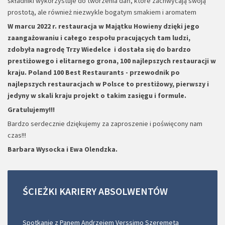
składniki wykorzystuje do tworzenia dań, które zachwycają swoją
prostotą, ale również niezwykle bogatym smakiem i aromatem
W marcu 2022 r. restauracja w Majątku Howieny dzięki jego
zaangażowaniu i całego zespołu pracujących tam ludzi,
zdobyła nagrodę Trzy Wiedelce i dostała się do bardzo
prestiżowego i elitarnego grona, 100 najlepszych restauracji w
kraju.
Poland 100 Best Restaurants - przewodnik po
najlepszych restauracjach w Polsce to prestiżowy, pierwszy i
jedyny w skali kraju projekt o takim zasięgu i formule.
Gratulujemy!!!
Bardzo serdecznie dziękujemy za zaproszenie i poświęcony nam
czas!!!
Barbara Wysocka i Ewa Olendzka.
ŚCIEŻKI
KARIERY
ABSOLWENTÓW
Spotkanie z Panem Andrzejem Verssimo Szeremetą