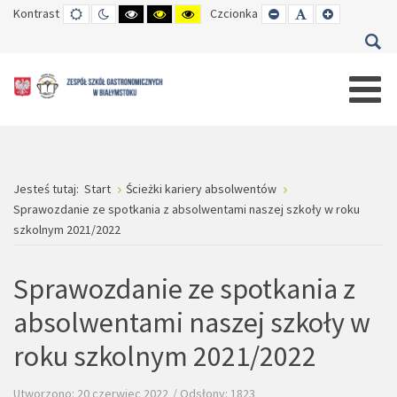
Kontrast
TRYB
TRYB
WYSOKI
WYSOKI
WYSOKI
Czcionka
SET
SET
SET
DOMYŚLNY
DZIENNY
CZARNO-
CZARNO-
ŻÓŁTO-
SMALLER
DEFAULT
LARGER
BIAŁY
ŻÓŁTY
CZARNY
FONT
FONT
FONT
KONTRAST
KONTRAST
KONTRAST
Jesteś tutaj:
Start
Ścieżki kariery absolwentów
Sprawozdanie ze spotkania z absolwentami naszej szkoły w roku
szkolnym 2021/2022
Sprawozdanie ze spotkania z
absolwentami naszej szkoły w
roku szkolnym 2021/2022
Utworzono: 20 czerwiec 2022
Odsłony: 1823