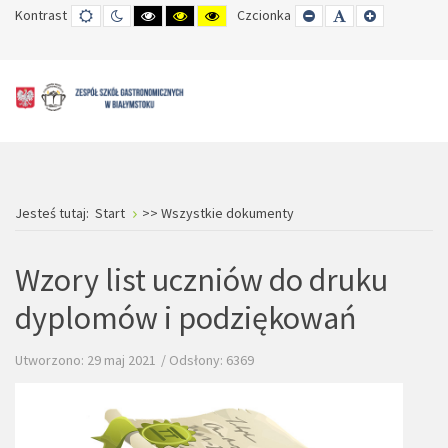
Kontrast
TRYB
TRYB
WYSOKI
WYSOKI
WYSOKI
Czcionka
SET
SET
SET
DOMYŚLNY
DZIENNY
CZARNO-
CZARNO-
ŻÓŁTO-
SMALLER
DEFAULT
LARGER
BIAŁY
ŻÓŁTY
CZARNY
FONT
FONT
FONT
KONTRAST
KONTRAST
KONTRAST
Jesteś tutaj:
Start
>> Wszystkie dokumenty
Wzory list uczniów do druku
dyplomów i podziękowań
Utworzono: 29 maj 2021
Odsłony: 6369