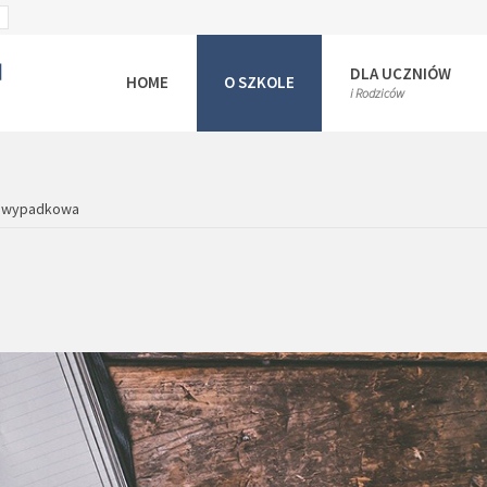
SET
ULT
LARGER
T
FONT
DLA UCZNIÓW
HOME
O SZKOLE
i Rodziców
a wypadkowa