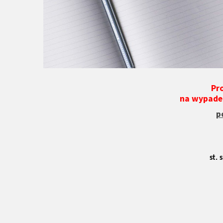
Pr
na wypadek
p
st. 