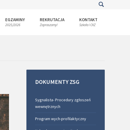
EGZAMINY
REKRUTACJA
KONTAKT
2025/2026
Zapraszamy!
Szkoła i CKZ
DOKUMENTY
ZSG
Sygnalista- Procedury zgłoszeń
wewnętrznych
Program wych-profilaktyczny