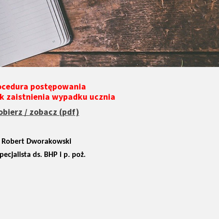
ocedura postępowania
 zaistnienia wypadku ucznia
obierz / zobacz (pdf)
Robert Dworakowski
specjalista ds. BHP i p. poż.