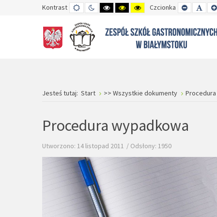
Kontrast
TRYB
TRYB
WYSOKI
WYSOKI
WYSOKI
Czcionka
SET
SET
DOMYŚLNY
DZIENNY
CZARNO-
CZARNO-
ŻÓŁTO-
SMALLER
DEFA
BIAŁY
ŻÓŁTY
CZARNY
FONT
FON
KONTRAST
KONTRAST
KONTRAST
Jesteś tutaj:
Start
>> Wszystkie dokumenty
Procedur
Procedura wypadkowa
Utworzono: 14 listopad 2011
Odsłony: 1950