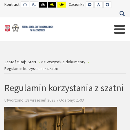
Kontrast
TRYB
TRYB
WYSOKI
WYSOKI
WYSOKI
Czcionka
SET
SET
SET
DOMYŚLNY
DZIENNY
CZARNO-
CZARNO-
ŻÓŁTO-
SMALLER
DEFAULT
LARGER
BIAŁY
ŻÓŁTY
CZARNY
FONT
FONT
FONT
KONTRAST
KONTRAST
KONTRAST
Jesteś tutaj:
Start
>> Wszystkie dokumenty
Regulamin korzystania z szatni
Regulamin korzystania z szatni
Utworzono: 18 wrzesień 2023
Odsłony: 2503