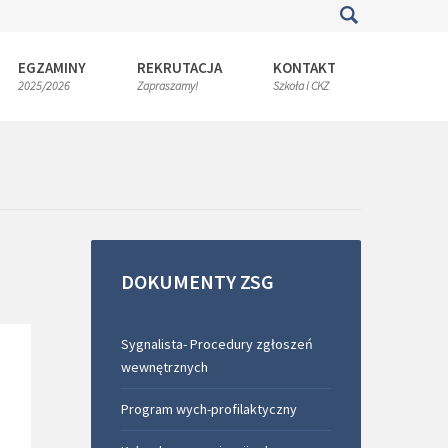
EGZAMINY
REKRUTACJA
KONTAKT
2025/2026
Zapraszamy!
Szkoła i CKZ
DOKUMENTY
ZSG
Sygnalista- Procedury zgłoszeń
wewnętrznych
Program wych-profilaktyczny