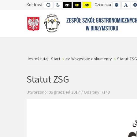
Kontrast
TRYB
TRYB
WYSOKI
WYSOKI
WYSOKI
Czcionka
SET
SET
DOMYŚLNY
DZIENNY
CZARNO-
CZARNO-
ŻÓŁTO-
SMALLER
DEFA
BIAŁY
ŻÓŁTY
CZARNY
FONT
FON
KONTRAST
KONTRAST
KONTRAST
Jesteś tutaj:
Start
>> Wszystkie dokumenty
Statut ZSG
Statut ZSG
Utworzono: 06 grudzień 2017
Odsłony: 7149