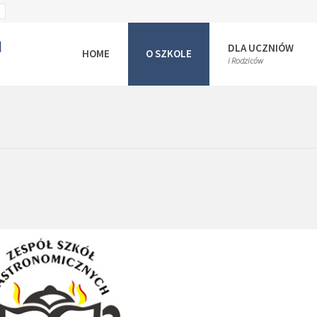
SET
ULT
LARGER
T
FONT
DLA UCZNIÓW
HOME
O SZKOLE
i Rodziców