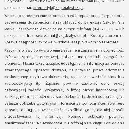
Białymstoku. Kontakt: dzwoniąc na numer telefonu (85) 65 13 854 lub
pisząc na e-mail:
informatyk@zsg.bialystok.pl
.
Wnioski o udostępnienie informacji niedostępnej oraz skargi na brak
zapewnienia dostępności należy składać do Dyrektora Szkoły Pana
Marka Józefowicza dzwoniąc na numer telefonu (85) 65 13 854 lub
pisząc na adres
sekretariat@zsg.bialystok.pl
. Koordynatorem do
Spraw Dostępności cyfrowej w szkole jest p. Sławomir Szeremeta.
Każdy ma prawo do wystąpienia z żądaniem zapewnienia dostępności
cyfrowej strony internetowej, aplikacji mobilnej lub jakiegoś ich
elementu. Można także zażądać udostępnienia informacji za pomocą
alternatywnego sposobu dostępu, na przykład przez odczytanie
niedostępnego cyfrowo dokumentu, opisanie zawartości filmu bez
audiodeskrypcji itp. Żądanie powinno zawierać dane osoby
zgłaszającej żądanie, wskazanie, o którą stronę internetową lub
aplikację mobilną chodzi oraz sposób kontaktu. Jeżeli osoba żądająca
zgłasza potrzebę otrzymania informacji za pomocą alternatywnego
sposobu dostępu, powinna także określić dogodny dla niej sposób
przedstawienia tej informacji. Podmiot publiczny powinien
zrealizować żądanie niezwłocznie, nie później niż w ciągu 7 dni od dnia