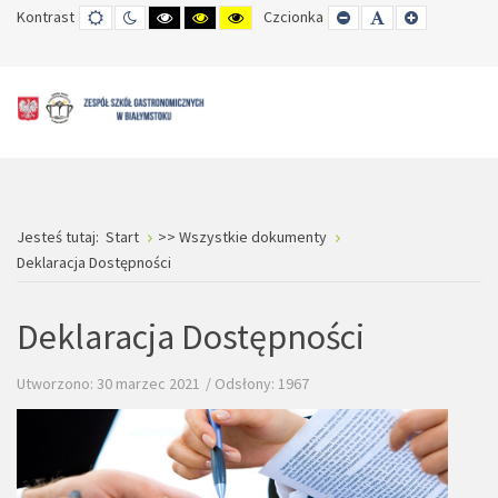
Kontrast
TRYB
TRYB
WYSOKI
WYSOKI
WYSOKI
Czcionka
SET
SET
SET
DOMYŚLNY
DZIENNY
CZARNO-
CZARNO-
ŻÓŁTO-
SMALLER
DEFAULT
LARGER
BIAŁY
ŻÓŁTY
CZARNY
FONT
FONT
FONT
KONTRAST
KONTRAST
KONTRAST
Jesteś tutaj:
Start
>> Wszystkie dokumenty
Deklaracja Dostępności
Deklaracja Dostępności
Utworzono: 30 marzec 2021
Odsłony: 1967