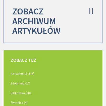
ZOBACZ
ARCHIWUM
ARTYKUŁÓW
ZOBACZ
TEŻ
Aktualności (375)
E-learning (17)
Biblioteka (68)
Świetlica (5)