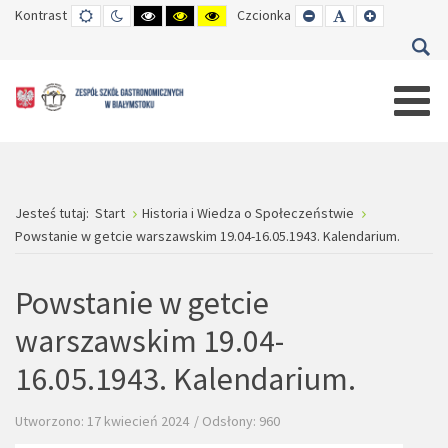
Kontrast
TRYB
TRYB
WYSOKI
WYSOKI
WYSOKI
Czcionka
SET
SET
SET
DOMYŚLNY
DZIENNY
CZARNO-
CZARNO-
ŻÓŁTO-
SMALLER
DEFAULT
LARGER
BIAŁY
ŻÓŁTY
CZARNY
FONT
FONT
FONT
KONTRAST
KONTRAST
KONTRAST
Jesteś tutaj:
Start
Historia i Wiedza o Społeczeństwie
Powstanie w getcie warszawskim 19.04-16.05.1943. Kalendarium.
Powstanie w getcie
warszawskim 19.04-
16.05.1943. Kalendarium.
Utworzono: 17 kwiecień 2024
Odsłony: 960