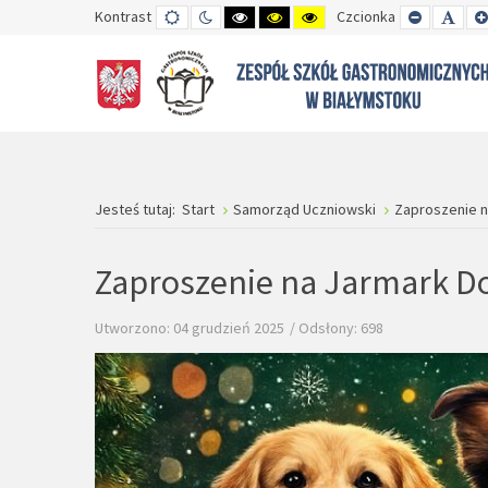
Kontrast
TRYB
TRYB
WYSOKI
WYSOKI
WYSOKI
Czcionka
SET
SET
DOMYŚLNY
DZIENNY
CZARNO-
CZARNO-
ŻÓŁTO-
SMALLER
DEFA
BIAŁY
ŻÓŁTY
CZARNY
FONT
FON
KONTRAST
KONTRAST
KONTRAST
Jesteś tutaj:
Start
Samorząd Uczniowski
Zaproszenie n
Zaproszenie na Jarmark Do
Utworzono: 04 grudzień 2025
Odsłony: 698