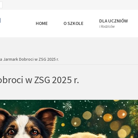
SET
ULT
LARGER
T
FONT
DLA UCZNIÓW
HOME
O SZKOLE
i Rodziców
a Jarmark Dobroci w ZSG 2025 r.
broci w ZSG 2025 r.