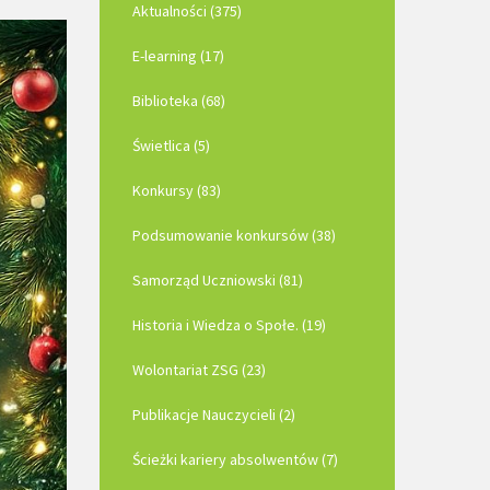
Aktualności (375)
E-learning (17)
Biblioteka (68)
Świetlica (5)
Konkursy (83)
Podsumowanie konkursów (38)
Samorząd Uczniowski (81)
Historia i Wiedza o Społe. (19)
Wolontariat ZSG (23)
Publikacje Nauczycieli (2)
Ścieżki kariery absolwentów (7)