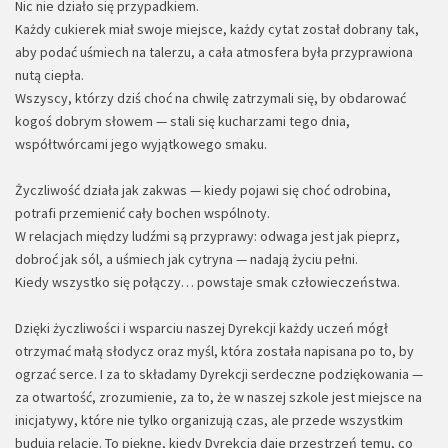
Nic nie działo się przypadkiem.
Każdy cukierek miał swoje miejsce, każdy cytat został dobrany tak,
aby podać uśmiech na talerzu, a cała atmosfera była przyprawiona
nutą ciepła.
Wszyscy, którzy dziś choć na chwilę zatrzymali się, by obdarować
kogoś dobrym słowem — stali się kucharzami tego dnia,
współtwórcami jego wyjątkowego smaku.
Życzliwość działa jak zakwas — kiedy pojawi się choć odrobina,
potrafi przemienić cały bochen wspólnoty.
W relacjach między ludźmi są przyprawy: odwaga jest jak pieprz,
dobroć jak sól, a uśmiech jak cytryna — nadają życiu pełni.
Kiedy wszystko się połączy… powstaje smak człowieczeństwa.
Dzięki życzliwości i wsparciu naszej Dyrekcji każdy uczeń mógł
otrzymać małą słodycz oraz myśl, która została napisana po to, by
ogrzać serce. I za to składamy Dyrekcji serdeczne podziękowania —
za otwartość, zrozumienie, za to, że w naszej szkole jest miejsce na
inicjatywy, które nie tylko organizują czas, ale przede wszystkim
budują relacje. To piękne, kiedy Dyrekcja daje przestrzeń temu, co