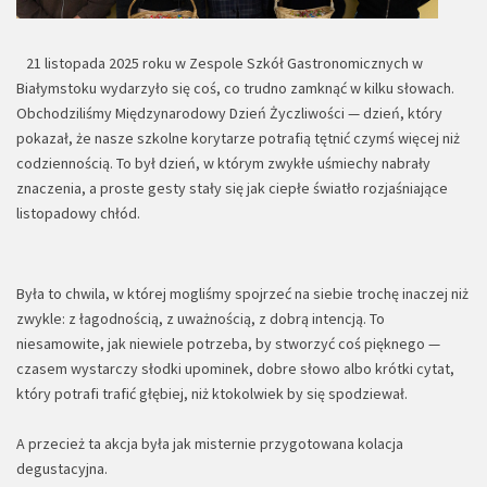
21 listopada 2025 roku w Zespole Szkół Gastronomicznych w
Białymstoku wydarzyło się coś, co trudno zamknąć w kilku słowach.
Obchodziliśmy Międzynarodowy Dzień Życzliwości — dzień, który
pokazał, że nasze szkolne korytarze potrafią tętnić czymś więcej niż
codziennością. To był dzień, w którym zwykłe uśmiechy nabrały
znaczenia, a proste gesty stały się jak ciepłe światło rozjaśniające
listopadowy chłód.
Była to chwila, w której mogliśmy spojrzeć na siebie trochę inaczej niż
zwykle: z łagodnością, z uważnością, z dobrą intencją. To
niesamowite, jak niewiele potrzeba, by stworzyć coś pięknego —
czasem wystarczy słodki upominek, dobre słowo albo krótki cytat,
który potrafi trafić głębiej, niż ktokolwiek by się spodziewał.
A przecież ta akcja była jak misternie przygotowana kolacja
degustacyjna.