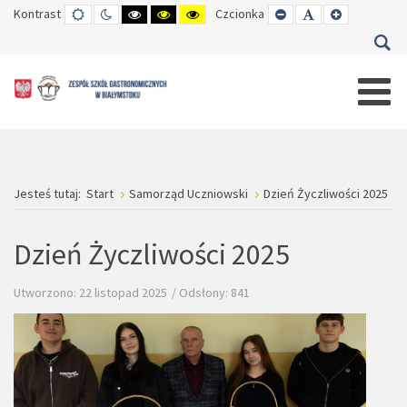
Kontrast
TRYB
TRYB
WYSOKI
WYSOKI
WYSOKI
Czcionka
SET
SET
SET
DOMYŚLNY
DZIENNY
CZARNO-
CZARNO-
ŻÓŁTO-
SMALLER
DEFAULT
LARGER
BIAŁY
ŻÓŁTY
CZARNY
FONT
FONT
FONT
KONTRAST
KONTRAST
KONTRAST
Jesteś tutaj:
Start
Samorząd Uczniowski
Dzień Życzliwości 2025
Dzień Życzliwości 2025
Utworzono: 22 listopad 2025
Odsłony: 841