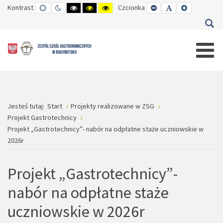
Kontrast
TRYB
TRYB
WYSOKI
WYSOKI
WYSOKI
Czcionka
SET
SET
SET
DOMYŚLNY
DZIENNY
CZARNO-
CZARNO-
ŻÓŁTO-
SMALLER
DEFAULT
LARGER
BIAŁY
ŻÓŁTY
CZARNY
FONT
FONT
FONT
KONTRAST
KONTRAST
KONTRAST
Jesteś tutaj:
Start
Projekty realizowane w ZSG
Projekt Gastrotechnicy
Projekt „Gastrotechnicy”- nabór na odpłatne staże uczniowskie w
2026r
Projekt „Gastrotechnicy”-
nabór na odpłatne staże
uczniowskie w 2026r