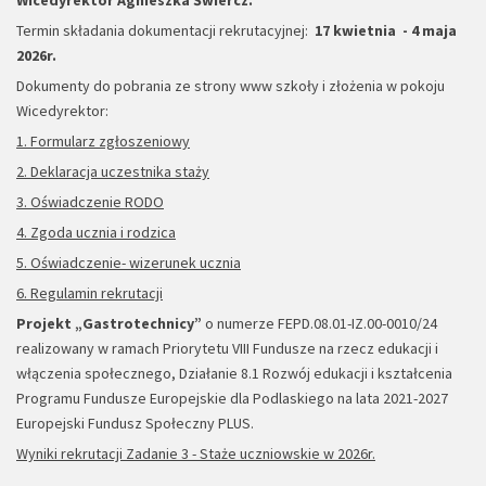
Wicedyrektor Agnieszka Świercz.
Termin składania dokumentacji rekrutacyjnej:
17 kwietnia - 4 maja
2026r.
Dokumenty do pobrania ze strony www szkoły i złożenia w pokoju
Wicedyrektor:
1. Formularz zgłoszeniowy
2. Deklaracja uczestnika staży
3. Oświadczenie RODO
4. Zgoda ucznia i rodzica
5. Oświadczenie- wizerunek ucznia
6. Regulamin rekrutacji
Projekt „Gastrotechnicy”
o numerze FEPD.08.01-IZ.00-0010/24
realizowany w ramach Priorytetu VIII Fundusze na rzecz edukacji i
włączenia społecznego, Działanie 8.1 Rozwój edukacji i kształcenia
Programu Fundusze Europejskie dla Podlaskiego na lata 2021-2027
Europejski Fundusz Społeczny PLUS.
Wyniki rekrutacji Zadanie 3 - Staże uczniowskie w 2026r.