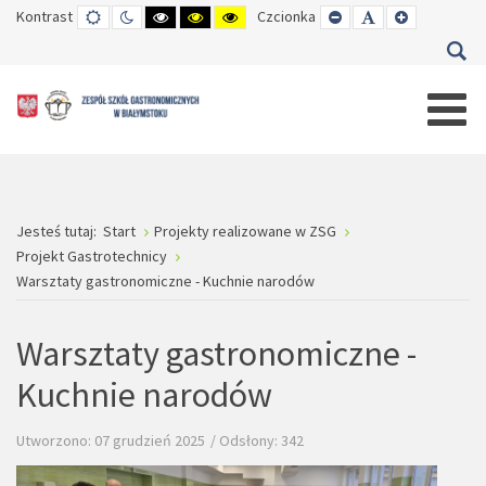
Kontrast
TRYB
TRYB
WYSOKI
WYSOKI
WYSOKI
Czcionka
SET
SET
SET
DOMYŚLNY
DZIENNY
CZARNO-
CZARNO-
ŻÓŁTO-
SMALLER
DEFAULT
LARGER
BIAŁY
ŻÓŁTY
CZARNY
FONT
FONT
FONT
KONTRAST
KONTRAST
KONTRAST
Jesteś tutaj:
Start
Projekty realizowane w ZSG
Projekt Gastrotechnicy
Warsztaty gastronomiczne - Kuchnie narodów
Warsztaty gastronomiczne -
Kuchnie narodów
Utworzono: 07 grudzień 2025
Odsłony: 342