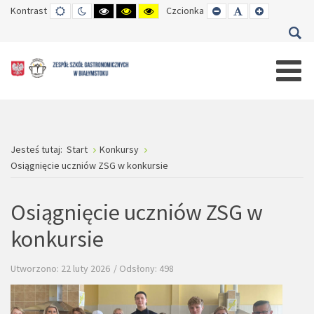
Kontrast
TRYB
TRYB
WYSOKI
WYSOKI
WYSOKI
Czcionka
SET
SET
SET
DOMYŚLNY
DZIENNY
CZARNO-
CZARNO-
ŻÓŁTO-
SMALLER
DEFAULT
LARGER
BIAŁY
ŻÓŁTY
CZARNY
FONT
FONT
FONT
KONTRAST
KONTRAST
KONTRAST
Jesteś tutaj:
Start
Konkursy
Osiągnięcie uczniów ZSG w konkursie
Osiągnięcie uczniów ZSG w
konkursie
Utworzono: 22 luty 2026
Odsłony: 498