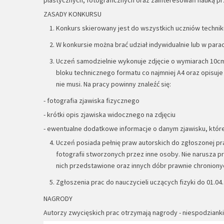
ZASADY KONKURSU
Konkurs skierowany jest do wszystkich uczniów technik
W konkursie można brać udział indywidualnie lub w parac
Uczeń samodzielnie wykonuje zdjęcie o wymiarach 10cm 
bloku technicznego formatu co najmniej A4 oraz opisuj
nie musi. Na pracy powinny znaleźć się:
- fotografia zjawiska fizycznego
- krótki opis zjawiska widocznego na zdjęciu
- ewentualne dodatkowe informacje o danym zjawisku, które 
Uczeń posiada pełnię praw autorskich do zgłoszonej pra
fotografii stworzonych przez inne osoby. Nie narusza p
nich przedstawione oraz innych dóbr prawnie chroniony
Zgłoszenia prac do nauczycieli uczących fizyki do 01.04
NAGRODY
Autorzy zwycięskich prac otrzymają nagrody - niespodzianki