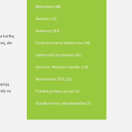
Biblioteka (68)
Świetlica (5)
Konkursy (83)
a kartkę
ej, ale
Podsumowanie konkursów (38)
Samorząd Uczniowski (81)
Historia i Wiedza o Społe. (19)
Wolontariat ZSG (23)
piują
tały na
Publikacje Nauczycieli (2)
Ścieżki kariery absolwentów (7)