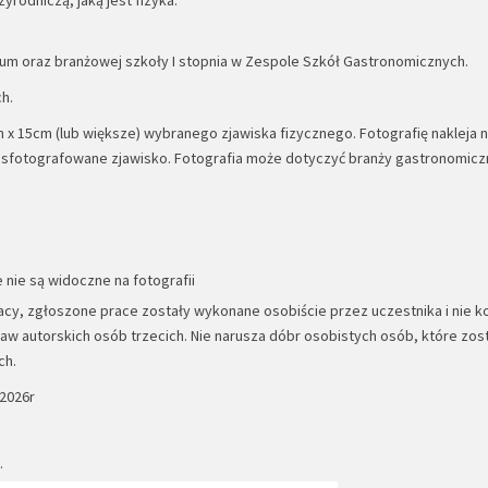
um oraz branżowej szkoły I stopnia w Zespole Szkół Gastronomicznych.
h.
x 15cm (lub większe) wybranego zjawiska fizycznego. Fotografię nakleja n
e sfotografowane zjawisko. Fotografia może dotyczyć branży gastronomiczn
nie są widoczne na fotografii
cy, zgłoszone prace zostały wykonane osobiście przez uczestnika i nie ko
raw autorskich osób trzecich. Nie narusza dóbr osobistych osób, które zos
ch.
.2026r
.