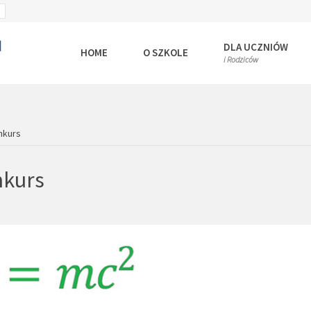
SET
ULT
LARGER
T
FONT
DLA UCZNIÓW
HOME
O SZKOLE
i Rodziców
nkurs
nkurs