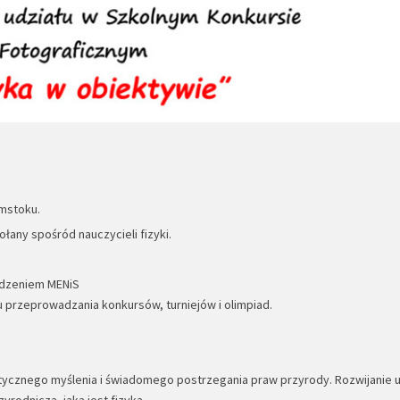
mstoku.
any spośród nauczycieli fizyki.
ądzeniem MENiS
bu przeprowadzania konkursów, turniejów i olimpiad.
ytycznego myślenia i świadomego postrzegania praw przyrody. Rozwijanie 
rodniczą, jaką jest fizyka.