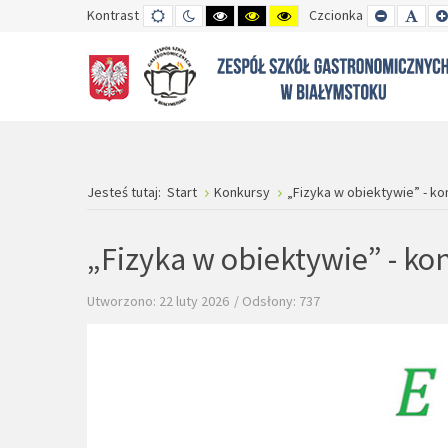
Kontrast
TRYB
TRYB
WYSOKI
WYSOKI
WYSOKI
Czcionka
SET
SET
DOMYŚLNY
DZIENNY
CZARNO-
CZARNO-
ŻÓŁTO-
SMALLER
DEFA
BIAŁY
ŻÓŁTY
CZARNY
FONT
FON
KONTRAST
KONTRAST
KONTRAST
Jesteś tutaj:
Start
Konkursy
„Fizyka w obiektywie” - ko
„Fizyka w obiektywie” - ko
Utworzono: 22 luty 2026
Odsłony: 737