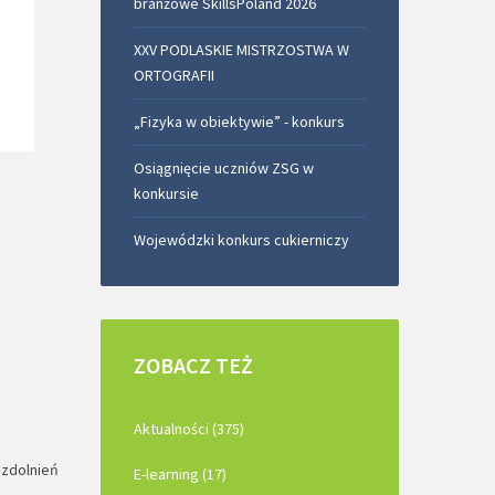
branżowe SkillsPoland 2026
XXV PODLASKIE MISTRZOSTWA W
ORTOGRAFII
„Fizyka w obiektywie” - konkurs
Osiągnięcie uczniów ZSG w
konkursie
Wojewódzki konkurs cukierniczy
ZOBACZ
TEŻ
Aktualności (375)
uzdolnień
E-learning (17)