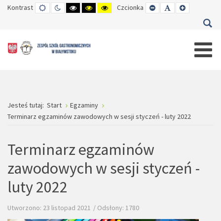
Kontrast
TRYB
TRYB
WYSOKI
WYSOKI
WYSOKI
Czcionka
SET
SET
SET
DOMYŚLNY
DZIENNY
CZARNO-
CZARNO-
ŻÓŁTO-
SMALLER
DEFAULT
LARGER
BIAŁY
ŻÓŁTY
CZARNY
FONT
FONT
FONT
KONTRAST
KONTRAST
KONTRAST
Jesteś tutaj:
Start
Egzaminy
Terminarz egzaminów zawodowych w sesji styczeń - luty 2022
Terminarz egzaminów
zawodowych w sesji styczeń -
luty 2022
Utworzono: 23 listopad 2021
Odsłony: 1780